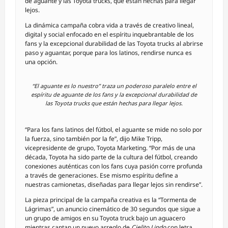
de aguante y las Toyota trucks, que están hechas para llegar
lejos.
La dinámica campaña cobra vida a través de creativo lineal,
digital y social enfocado en el espíritu inquebrantable de los
fans y la excepcional durabilidad de las Toyota trucks al abrirse
paso y aguantar, porque para los latinos, rendirse nunca es
una opción.
“El aguante es lo nuestro” traza un poderoso paralelo entre el
espíritu de aguante de los fans y la excepcional durabilidad de
las Toyota trucks que están hechas para llegar lejos.
“Para los fans latinos del fútbol, el aguante se mide no solo por
la fuerza, sino también por la fe”, dijo Mike Tripp,
vicepresidente de grupo, Toyota Marketing. “Por más de una
década, Toyota ha sido parte de la cultura del fútbol, creando
conexiones auténticas con los fans cuya pasión corre profunda
a través de generaciones. Ese mismo espíritu define a
nuestras camionetas, diseñadas para llegar lejos sin rendirse”.
La pieza principal de la campaña creativa es la “Tormenta de
Lágrimas”, un anuncio cinemático de 30 segundos que sigue a
un grupo de amigos en su Toyota truck bajo un aguacero
mientras cantan un nuevo arreglo de
Cielito Lindo
con letra