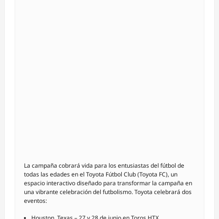
La campaña cobrará vida para los entusiastas del fútbol de
todas las edades en el Toyota Fútbol Club (Toyota FC), un
espacio interactivo diseñado para transformar la campaña en
una vibrante celebración del futbolismo. Toyota celebrará dos
eventos:
Houston, Texas – 27 y 28 de junio en
Toros HTX